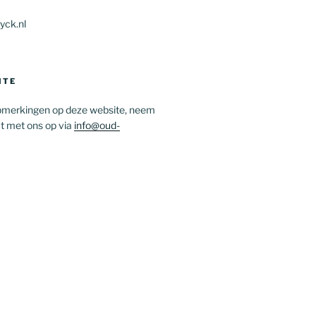
yck.nl
ITE
opmerkingen op deze website, neem
t met ons op via
info@oud-