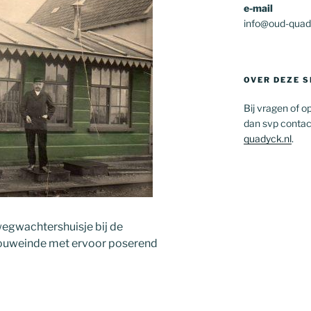
e-mail
info@oud-quad
OVER DEZE S
Bij vragen of 
dan svp contac
quadyck.nl
.
wegwachtershuisje bij de
ouweinde met ervoor poserend