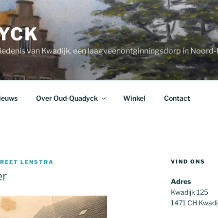
YCK
iedenis van Kwadijk, een laagveenontginningsdorp in Noord
ieuws
Over Oud-Quadyck
Winkel
Contact
VIND ONS
REET LENSTRA
er
Adres
Kwadijk 125
1471 CH Kwadi