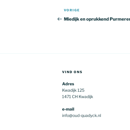
Bericht
Vorig
VORIGE
navigatie
bericht
Miedijk en oprukkend Purmere
VIND ONS
Adres
Kwadijk 125
1471 CH Kwadijk
e-mail
info@oud-quadyck.nl