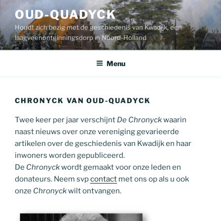
Ga
OUD-QUADYCK
naar
Houdt zich bezig met de geschiedenis van Kwadijk, een
de
laagveenontginningsdorp in Noord-Holland
inhoud
Menu
CHRONYCK VAN OUD-QUADYCK
Twee keer per jaar verschijnt
De Chronyck
waarin
naast nieuws over onze vereniging gevarieerde
artikelen over de geschiedenis van Kwadijk en haar
inwoners worden gepubliceerd.
De
Chronyck
wordt gemaakt voor onze leden en
donateurs. Neem svp
contact
met ons op als u ook
onze
Chronyck
wilt ontvangen.