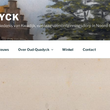
YCK
iedenis van Kwadijk, een laagveenontginningsdorp in Noord
ieuws
Over Oud-Quadyck
Winkel
Contact