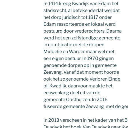
In 1414 kreeg Kwadijk van Edam het
stadsrecht, al betekende dat wel dat
het dorp juridisch tot 1817 onder
Edam ressorteerde en lokaal werd
bestuurd door vrederechters. Daarna
werd het een zelfstandige gemeente
in combinatie met de dorpen
Middelie en Warder maar wel met
een eigen bestuur. In 1970 gingen
genoemde dorpen op in gemeente
Zeevang. Vanaf dat moment hoorde
ook het zogenoemde Verloren Einde
bij Kwadijk, daarvoor maakte het
eeuwenlang deel uit van de
gemeente Oosthuizen. In 2016
fuseerde gemeente Zeevang met de g
In 2013 verscheen in het kader van het 
Quadyck het boek Van Quadyck naar Kwa