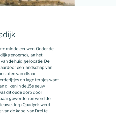
adijk
 late middeleeuwen. Onder de
dijk genoemd), lag het
 van de huidige locatie. De
waardoor een landschap van
r sloten van elkaar
derijtjes op lage terpjes want
an dijken in de 15e eeuw
as dit oude dorp door
baar geworden en werd de
t nieuwe dorp Quadyck werd
 van de kapel van Drei te